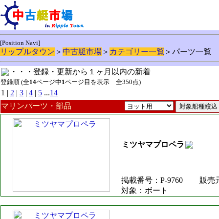
[Position Navi]
リップルタウン
＞
中古艇市場
＞
カテゴリー一覧
＞パーツ一覧
・・・登録・更新から１ヶ月以内の新着
登録順 (全
14
ページ中
1
ページ目を表示 全350点)
1 |
2
|
3
|
4
|
5
...
14
マリンパーツ・部品
ミツヤマプロペラ
掲載番号：P-9760
販売
対象：ボート