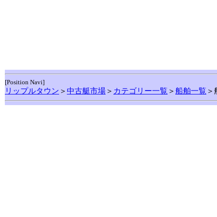
[Position Navi]
リップルタウン
＞
中古艇市場
＞
カテゴリー一覧
＞
船舶一覧
＞