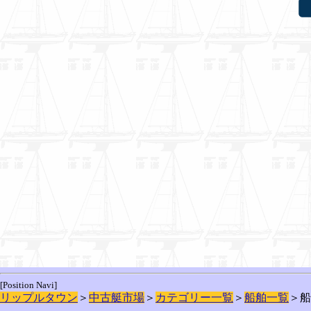
[Position Navi]
リップルタウン
＞
中古艇市場
＞
カテゴリー一覧
＞
船舶一覧
＞船