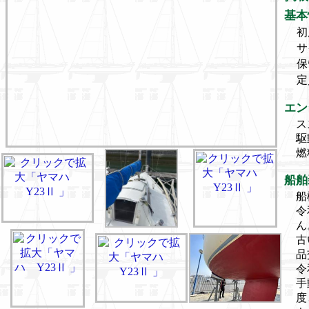
基本
初
サ
保
定
エン
ス
駆
燃
船舶
船
令
ん
古
品
令
手
度