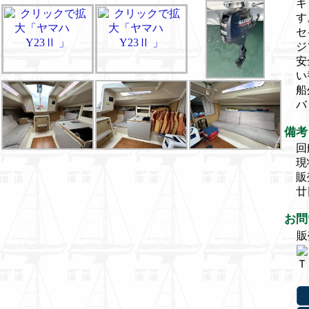
キ
す
セ
ジ
安
い
船
バ
備考
回
現
販
廿
お問
販
Ｔ