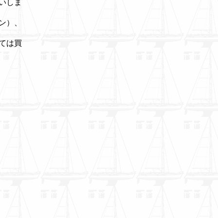
いしま
イン）、
ては買