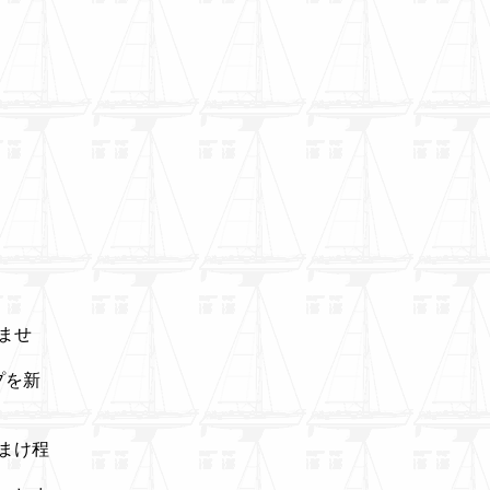
ませ
プを新
まけ程