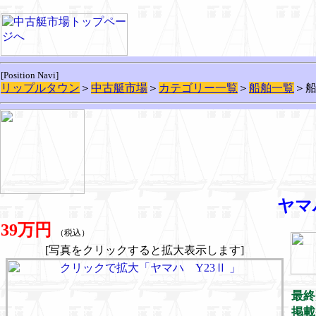
[Position Navi]
リップルタウン
＞
中古艇市場
＞
カテゴリー一覧
＞
船舶一覧
＞
ヤマ
39万円
（税込）
[写真をクリックすると拡大表示します]
最終
掲載