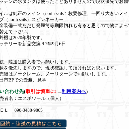
ッチンの水タンクば使ったことありませんので現状優先でお願
。
イルは純正のメイン（north sails１枚要修理、一回り大きいメ
ブ（north sails）スピンネーカー
全装備一式ただし発煙筒等期限切れも有ると思うので物によっ
替えて下さい。
外機は2020年製です。
ッテリーを新品交換Ｒ7年9月6日
航、陸送は購入者でお願いします。
状を優先しますので、現状確認して頂ければと思います。
売後はノークレーム、ノーリターンでお願いします。
日市BPでの受渡、見学
い合わせ先
(
取引は慎重に!
→
利用案内へ
)
売者名：エスポワール（個人）
ＥＬ： 090-3488-9865