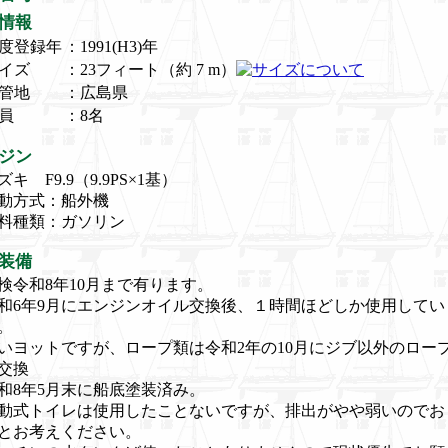
情報
度登録年
：1991(H3)年
イズ
：23フィート（約 7 m）
管地
：広島県
員
：8名
ジン
ズキ F9.9（9.9PS×1基）
動方式：船外機
料種類：ガソリン
装備
検令和8年10月まで有ります。
和6年9月にエンジンオイル交換後、１時間ほどしか使用してい
。
いヨットですが、ロープ類は令和2年の10月にジブ以外のロー
交換
和8年5月末に船底塗装済み。
動式トイレは使用したことないですが、排出がやや弱いのでお
とお考えください。