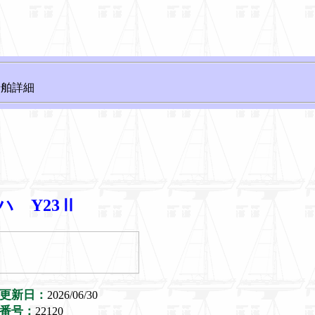
船舶詳細
ハ Y23Ⅱ
更新日：
2026/06/30
番号：
22120