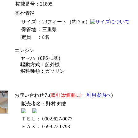
掲載番号：
21805
基本情報
サイズ
：23フィート（約 7 m）
保管地
：三重県
定員
：8名
エンジン
ヤマハ（8PS×1基）
駆動方式：船外機
燃料種類：ガソリン
お問い合わせ先
(
取引は慎重に!
→
利用案内へ
)
販売者名：野村 知史
ＴＥＬ： 090-9627-0077
ＦＡＸ： 0599-72-0793