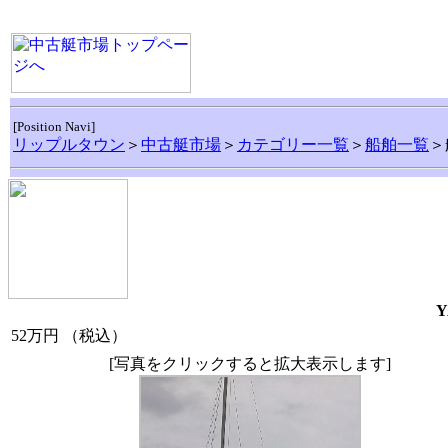
[Position Navi]
リップルタウン
＞
中古艇市場
＞
カテゴリー一覧
＞
船舶一覧
＞
Y
52万円
（税込）
[写真をクリックすると拡大表示します]